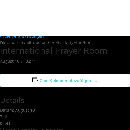
« Alle Veranstaltungen
Diese Veranstaltung hat bereits stattgefunden.
International Prayer Room
August 10 @ 02:41
Zum Kalender hinzufügen
Details
Datum:
August 10
Zeit:
02:41