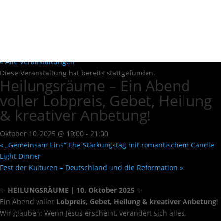
« Alle Veranstaltungen
Diese Veranstaltung hat bereits stattgefunden.
Heilungsräume – Ein Abend
voller Lobpreis, Gebet, Heilung
& kreativer Anbetung!
Oktober 10, 2025 @ 19:00
-
21:00
«
„Gemeinsam Eins“ Ehe-Stärkungstag mit romantischem Candle
Light Dinner
Fest der Kulturen – Deutschland und die Reformation
»
✨
HEILUNGSRÄUME | 10. Oktober 2025
✨
Ein Abend voller
Lobpreis, Gebet, Heilung & kreativer Anbetung
!
Wir glauben: Wenn Jesus erscheint, verändert sich alles.