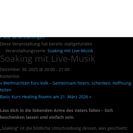
« Alle Veranstaltungen
Diese Veranstaltung hat bereits stattgefunden.
Veranstaltungsserie:
Soaking mit Live-Musik
Soaking mit Live-Musik
Dezember 30, 2025 @ 20:00
-
21:00
Kostenlos
«
Weihnachten fürs Volk – Gemeinsam feiern, schenken, Hoffnung
teilen
Basic Kurs Healing Rooms am 21. März 2026
»
Lass dich in die liebenden Arme des Vaters fallen – Sich
beschenken lassen und einfach sein.
„Soaking“ ist die bildliche Umschreibung dessen, was geschieht: