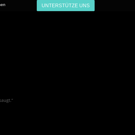
hen
UNTERSTÜTZE UNS
saugt.“